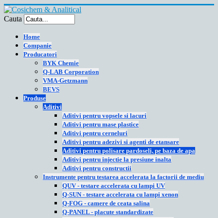
Cauta
Home
Companie
Producatori
BYK Chemie
Q-LAB Corporation
VMA-Getzmann
BEVS
Produse
Aditivi
Aditivi pentru vopsele si lacuri
Aditivi pentru mase plastice
Aditivi pentru cerneluri
Aditivi pentru adezivi si agenti de etansare
Aditivi pentru polisare pardoseli, pe baza de apa
Aditivi pentru injectie la presiune inalta
Aditivi pentru constructii
Instrumente pentru testarea accelerata la factorii de mediu
QUV - testare accelerata cu lampi UV
Q-SUN - testare accelerata cu lampi xenon
Q-FOG - camere de ceata salina
Q-PANEL - placute standardizate