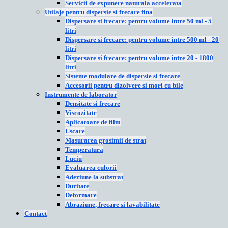
Servicii de expunere naturala accelerata
Utilaje pentru dispersie si frecare fina
Dispersare si frecare: pentru volume intre 50 ml - 5
litri
Dispersare si frecare: pentru volume intre 500 ml - 20
litri
Dispersare si frecare: pentru volume intre 20 - 1800
litri
Sisteme modulare de dispersie si frecare
Accesorii pentru dizolvere si mori cu bile
Instrumente de laborator
Densitate si frecare
Viscozitate
Aplicatoare de film
Uscare
Masurarea grosimii de strat
Temperatura
Luciu
Evaluarea culorii
Adeziune la substrat
Duritate
Deformare
Abraziune, frecare si lavabilitate
Contact