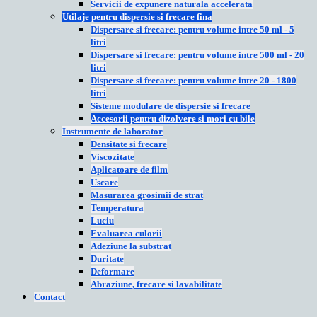
Servicii de expunere naturala accelerata
Utilaje pentru dispersie si frecare fina
Dispersare si frecare: pentru volume intre 50 ml - 5
litri
Dispersare si frecare: pentru volume intre 500 ml - 20
litri
Dispersare si frecare: pentru volume intre 20 - 1800
litri
Sisteme modulare de dispersie si frecare
Accesorii pentru dizolvere si mori cu bile
Instrumente de laborator
Densitate si frecare
Viscozitate
Aplicatoare de film
Uscare
Masurarea grosimii de strat
Temperatura
Luciu
Evaluarea culorii
Adeziune la substrat
Duritate
Deformare
Abraziune, frecare si lavabilitate
Contact