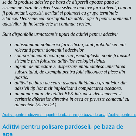
se de la produse adezive pe baza de dispersii apoase pana la
sisteme pe baza de solvent sau sisteme reactive fara solvent, cum ar
fi poliuretani, epoxizi, acrilati si polimeri cu grupe terminale
silanice. Deasemenea, portofoliul de aditivi oferiti pentru domeniul
adezivilor tip hot-melt este in continua crestere.
Sunt disponibile urmatoarele tipuri de aditivi pentru adezivi:
antispumanti polimerici fara silicon, sunt probabil cei mai
relevanti pentru domeniul adezivilor
comportamentul tixotropic sau pseudoplastic poate fi ajustat
sistemic prin folosirea aditivilor reologici lichizi
agentii de umectare si dispersare imbunatatesc umectarea
substratului, de exemplu pentru folii siliconice si piese din
plastic.
aditivii pe baza de ceara asigura fluiditatea granulelor din
adezivii tip hot-melt impiedicand compactarea acestora.
un numar mare de aditivi BYK intrunesc deasemenea si
cerintele diferitelor directive in ceea ce priveste contactul cu
alimentele (EU/FDA)
Aditivi pentru adezivi si agenti de etansare pe baza de apa
 | 
Aditivi pentru a
Aditivi pentru polisare pardoseli, pe baza de
apa