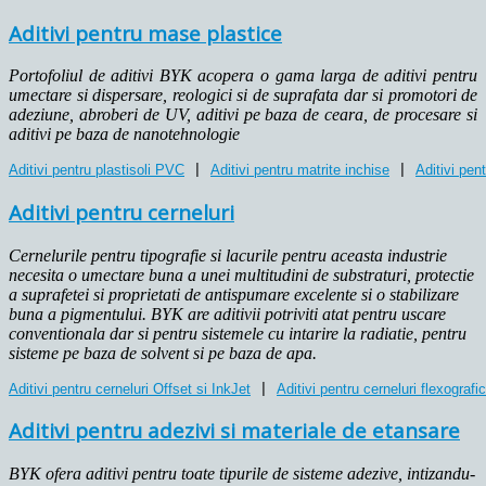
Aditivi pentru mase plastice
Portofoliul de aditivi BYK acopera o gama larga de aditivi pentru
umectare si dispersare, reologici si de suprafata dar si promotori de
adeziune, abroberi de UV, aditivi pe baza de ceara, de procesare si
aditivi pe baza de nanotehnologie
Aditivi pentru plastisoli PVC
 | 
Aditivi pentru matrite inchise
 | 
Aditivi pen
Aditivi pentru cerneluri
Cernelurile pentru tipografie si lacurile pentru aceasta industrie
necesita o umectare buna a unei multitudini de substraturi, protectie
a suprafetei si proprietati de antispumare excelente si o stabilizare
buna a pigmentului. BYK are aditivii potriviti atat pentru uscare
conventionala dar si pentru sistemele cu intarire la radiatie, pentru
sisteme pe baza de solvent si pe baza de apa.
Aditivi pentru cerneluri Offset si InkJet
 | 
Aditivi pentru cerneluri flexograf
Aditivi pentru adezivi si materiale de etansare
BYK ofera aditivi pentru toate tipurile de sisteme adezive, intizandu-