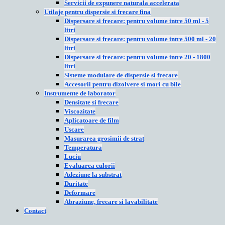
Servicii de expunere naturala accelerata
Utilaje pentru dispersie si frecare fina
Dispersare si frecare: pentru volume intre 50 ml - 5
litri
Dispersare si frecare: pentru volume intre 500 ml - 20
litri
Dispersare si frecare: pentru volume intre 20 - 1800
litri
Sisteme modulare de dispersie si frecare
Accesorii pentru dizolvere si mori cu bile
Instrumente de laborator
Densitate si frecare
Viscozitate
Aplicatoare de film
Uscare
Masurarea grosimii de strat
Temperatura
Luciu
Evaluarea culorii
Adeziune la substrat
Duritate
Deformare
Abraziune, frecare si lavabilitate
Contact