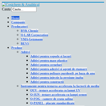
Cauta
Home
Companie
Producatori
BYK Chemie
Q-LAB Corporation
VMA-Getzmann
BEVS
Produse
Aditivi
Aditivi pentru vopsele si lacuri
Aditivi pentru mase plastice
Aditivi pentru cerneluri
Aditivi pentru adezivi si agenti de etansare
Aditivi pentru polisare pardoseli, pe baza de apa
Aditivi pentru injectie la presiune inalta
Aditivi pentru constructii
Instrumente pentru testarea accelerata la factorii de mediu
QUV - testare accelerata cu lampi UV
Q-SUN - testare accelerata cu lampi xenon
Q-FOG - camere de ceata salina
Q-PANEL - placute standardizate