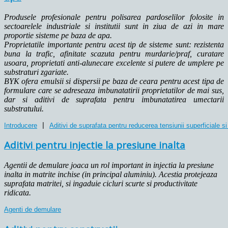
Produsele profesionale pentru polisarea pardoselilor folosite in
sectoarelele industriale si institutii sunt in ziua de azi in mare
proportie sisteme pe baza de apa.
Proprietatile importante pentru acest tip de sisteme sunt: rezistenta
buna la trafic, afinitate scazuta pentru murdarie/praf, curatare
usoara, proprietati anti-alunecare excelente si putere de umplere pe
substraturi zgariate.
BYK ofera emulsii si dispersii pe baza de ceara pentru acest tipa de
formulare care se adreseaza imbunatatirii proprietatilor de mai sus,
dar si aditivi de suprafata pentru imbunatatirea umectarii
substratului.
Introducere
 | 
Aditivi de suprafata pentru reducerea tensiunii superficiale s
Aditivi pentru injectie la presiune inalta
Agentii de demulare joaca un rol important in injectia la presiune
inalta in matrite inchise (in principal aluminiu). Acestia protejeaza
suprafata matritei, si ingaduie cicluri scurte si productivitate
ridicata.
Agenti de demulare