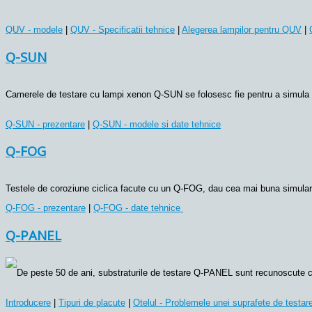
QUV - modele
 | 
QUV - Specificatii tehnice
 | 
Alegerea lampilor pentru QUV
 | 
Q-SUN
Camerele de testare cu lampi xenon Q-SUN se folosesc fie pentru a simula l
Q-SUN - prezentare
 | 
Q-SUN - modele si date tehnice
Q-FOG
Testele de coroziune ciclica facute cu un Q-FOG, dau cea mai buna simulare po
Q-FOG - prezentare
 | 
Q-FOG - date tehnice
Q-PANEL
De peste 50 de ani, substraturile de testare Q-PANEL sunt recunoscute ca un
Introducere
 | 
Tipuri de placute
 | 
Otelul - Problemele unei suprafete de testar