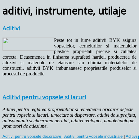
aditivi, instrumente, utilaje
Aditivi
Peste t
ot in lume aditivii BYK asigura
vopselelor, cernelurilor si materialelor
plastice proprietati precise si calitatea
corecta. Deasemenea in finisarea suprafetei hartiei, producerea de
adezivi si materiale de etansare sau chimia materialelor de
constructii, aditivii BYK imbunatatesc proprietatile produselor si
procesul de productie.
Aditivi pentru vopsele si lacuri
Aditivi pentru reglarea proprietatilor si remedierea oricaror defecte
pentru vopsele si lacuri: umectare si dispersare, aditivi de suprafata,
antispumanti si eliberarea aerului, aditivi reologici, nanotehnologie,
promotori de adeziune.
Aditivi pentru vopsele decorative
| 
Aditivi pentru vopsele industriale 
| 
Aditivi