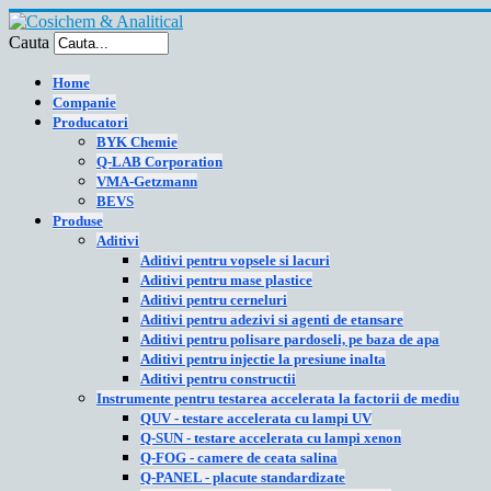
Cauta
Home
Companie
Producatori
BYK Chemie
Q-LAB Corporation
VMA-Getzmann
BEVS
Produse
Aditivi
Aditivi pentru vopsele si lacuri
Aditivi pentru mase plastice
Aditivi pentru cerneluri
Aditivi pentru adezivi si agenti de etansare
Aditivi pentru polisare pardoseli, pe baza de apa
Aditivi pentru injectie la presiune inalta
Aditivi pentru constructii
Instrumente pentru testarea accelerata la factorii de mediu
QUV - testare accelerata cu lampi UV
Q-SUN - testare accelerata cu lampi xenon
Q-FOG - camere de ceata salina
Q-PANEL - placute standardizate