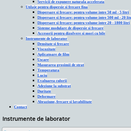
Servicii de expunere naturala accelerata
Utilaje pentru dispersie si frecare fina
Dispersare si frecare: pentru volume intre 50 ml - 5 litri
Dispersare si frecare: pentru volume intre 500 ml - 20 lit
Dispersare si frecare: pentru volume intre 20 - 1800 litri
Sisteme modulare de dispersie si frecare
Accesorii pentru dizolvere si mori cu bile
Instrumente de laborator
Densitate si frecare
Viscozitate
Aplicatoare de film
Uscare
Masurarea grosimii de strat
Temperatura
Luciu
Evaluarea culorii
Adeziune la substrat
Duritate
Deformare
Abraziune, frecare si lavabilitate
Contact
Instrumente de laborator