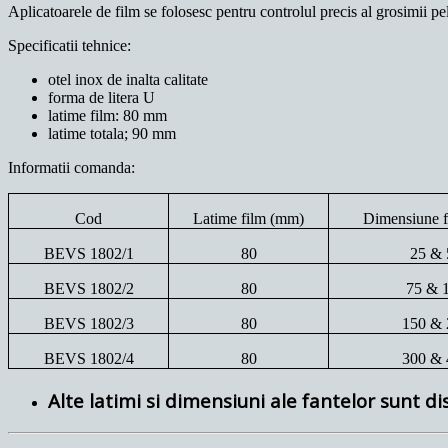
Aplicatoarele de film se folosesc pentru controlul precis al grosimii pe
Specificatii tehnice:
otel inox de inalta calitate
forma de litera U
latime film: 80 mm
latime totala; 90 mm
Informatii comanda:
Cod
Latime film (mm)
Dimensiune f
BEVS 1802/1
80
25 & 
BEVS 1802/2
80
75 & 
BEVS 1802/3
80
150 & 
BEVS 1802/4
80
300 & 
Alte latimi si dimensiuni ale fantelor sunt di