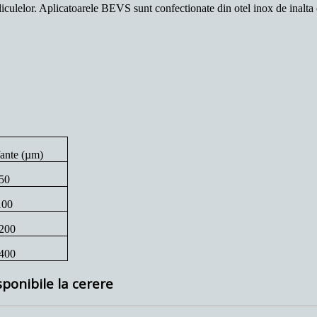
liculelor. Aplicatoarele BEVS sunt confectionate din otel inox de inalta c
ante (
µ
m)
50
100
200
400
sponibile la cerere