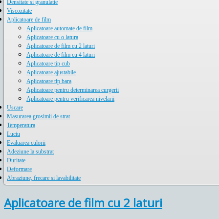
Densitate si granulatie
Viscozitate
Aplicatoare de film
Aplicatoare automate de film
Aplicatoare cu o latura
Aplicatoare de film cu 2 laturi
Aplicatoare de film cu 4 laturi
Aplicatoare tip cub
Aplicatoare ajustabile
Aplicatoare tip bara
Aplicatoare pentru determinarea curgerii
Aplicatoare pentru verificarea nivelarii
Uscare
Masurarea grosimii de strat
Temperatura
Luciu
Evaluarea culorii
Adeziune la substrat
Duritate
Deformare
Abraziune, frecare si lavabilitate
Aplicatoare de film cu 2 laturi