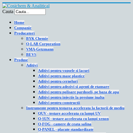
Cauta
Home
Companie
Producatori
BYK Chemie
Q-LAB Corporation
VMA-Getzmann
BEVS
Produse
Aditivi
Aditivi pentru vopsele si lacuri
Aditivi pentru mase plastice
Aditivi pentru cerneluri
Aditivi pentru adezivi si agenti de etansare
Aditivi pentru polisare pardoseli, pe baza de apa
Aditivi pentru injectie la presiune inalta
Aditivi pentru constructii
Instrumente pentru testarea accelerata la factorii de mediu
QUV - testare accelerata cu lampi UV
Q-SUN - testare accelerata cu lampi xenon
Q-FOG - camere de ceata salina
Q-PANEL - placute standardizate