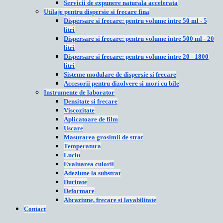
Servicii de expunere naturala accelerata
Utilaje pentru dispersie si frecare fina
Dispersare si frecare: pentru volume intre 50 ml - 5
litri
Dispersare si frecare: pentru volume intre 500 ml - 20
litri
Dispersare si frecare: pentru volume intre 20 - 1800
litri
Sisteme modulare de dispersie si frecare
Accesorii pentru dizolvere si mori cu bile
Instrumente de laborator
Densitate si frecare
Viscozitate
Aplicatoare de film
Uscare
Masurarea grosimii de strat
Temperatura
Luciu
Evaluarea culorii
Adeziune la substrat
Duritate
Deformare
Abraziune, frecare si lavabilitate
Contact