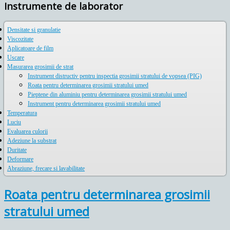
Instrumente de laborator
Densitate si granulatie
Viscozitate
Aplicatoare de film
Uscare
Masurarea grosimii de strat
Instrument distructiv pentru inspectia grosimii stratului de vopsea (PIG)
Roata pentru determinarea grosimii stratului umed
Pieptene din aluminiu pentru determinarea grosimii stratului umed
Instrument pentru determinarea grosimii stratului umed
Temperatura
Luciu
Evaluarea culorii
Adeziune la substrat
Duritate
Deformare
Abraziune, frecare si lavabilitate
Roata pentru determinarea grosimii
stratului umed